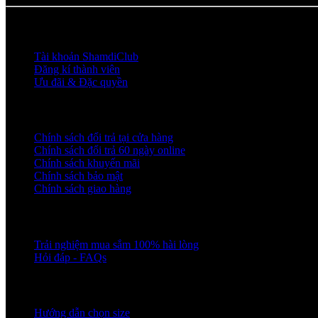
SHAMDICLUB
Tài khoản ShamdiClub
Đăng kí thành viên
Ưu đãi & Đặc quyền
CHÍNH SÁCH
Chính sách đổi trả tại cửa hàng
Chính sách đổi trả 60 ngày online
Chính sách khuyến mãi
Chính sách bảo mật
Chính sách giao hàng
CHĂM SÓC KHÁCH HÀNG
Trải nghiệm mua sắm 100% hài lòng
Hỏi đáp - FAQs
KIẾN THỨC MẶC ĐẸP
Hướng dẫn chọn size