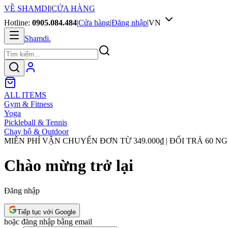
VỀ SHAMDI
|
CỬA HÀNG
Hotline:
0905.084.484
|
Cửa hàng
|
Đăng nhập
|
VN
Shamdi
.
ALL ITEMS
Gym & Fitness
Yoga
Pickleball & Tennis
Chạy bộ & Outdoor
MIỄN PHÍ VẬN CHUYỂN ĐƠN TỪ
349.000₫
| ĐỔI TRẢ 60 N
Chào mừng trở lại
Đăng nhập
Tiếp tục với Google
hoặc đăng nhập bằng email