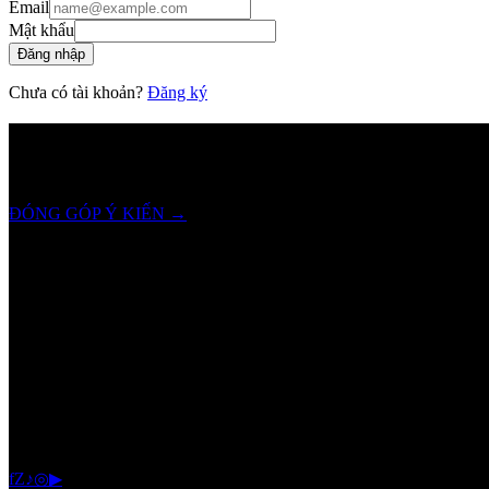
Email
Mật khẩu
Đăng nhập
Chưa có tài khoản?
Đăng ký
SHAMDI
lắng nghe bạn!
Chúng tôi luôn trân trọng và mong đợi nhận được mọi ý kiến đóng gó
ĐÓNG GÓP Ý KIẾN
→
Hotline
0905.084.484
Email
cskh@shamdi.com
f
Z
♪
◎
▶