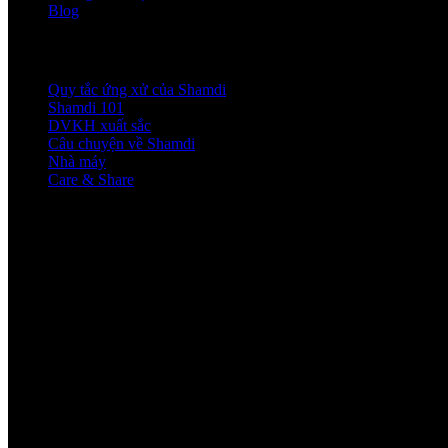
Blog
VỀ SHAMDI
Quy tắc ứng xử của Shamdi
Shamdi 101
DVKH xuất sắc
Câu chuyện về Shamdi
Nhà máy
Care & Share
ĐỊA CHỈ LIÊN HỆ
Shamdi Nha Trang
44 Lý Thánh Tôn, Tây Nha Trang, Khánh Hòa
Shamdi Đà Nẵng
CS1: 74 Ngô Gia Tự, Hải Châu, Đà Nẵng
CS2: 315 Núi Thành, Hải Châu, Đà Nẵng
Đăng ký nhận tin