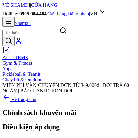
VỀ SHAMDI
|
CỬA HÀNG
Hotline:
0905.084.484
|
Cửa hàng
|
Đăng nhập
|
VN
Shamdi
.
ALL ITEMS
Gym & Fitness
Yoga
Pickleball & Tennis
Chạy bộ & Outdoor
MIỄN PHÍ VẬN CHUYỂN ĐƠN TỪ
349.000₫
| ĐỔI TRẢ 60
NGÀY | BẢO HÀNH TRỌN ĐỜI
Về trang chủ
Chính sách khuyến mãi
Điều kiện áp dụng