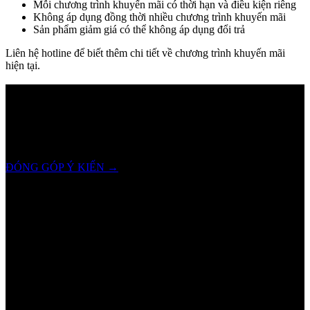
Mỗi chương trình khuyến mãi có thời hạn và điều kiện riêng
Không áp dụng đồng thời nhiều chương trình khuyến mãi
Sản phẩm giảm giá có thể không áp dụng đổi trả
Liên hệ hotline để biết thêm chi tiết về chương trình khuyến mãi
hiện tại.
SHAMDI
lắng nghe bạn!
Chúng tôi luôn trân trọng và mong đợi nhận được mọi ý kiến đóng
góp từ khách hàng để có thể nâng cấp trải nghiệm dịch vụ và sản
phẩm tốt hơn nữa.
ĐÓNG GÓP Ý KIẾN
→
Hotline
0905.084.484
Email