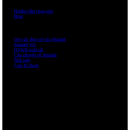
Hướng dẫn chọn size
Blog
VỀ SHAMDI
Quy tắc ứng xử của Shamdi
Shamdi 101
DVKH xuất sắc
Câu chuyện về Shamdi
Nhà máy
Care & Share
ĐỊA CHỈ LIÊN HỆ
Shamdi Nha Trang
44 Lý Thánh Tôn, Tây Nha Trang, Khánh Hòa
Shamdi Đà Nẵng
CS1: 74 Ngô Gia Tự, Hải Châu, Đà Nẵng
CS2: 315 Núi Thành, Hải Châu, Đà Nẵng