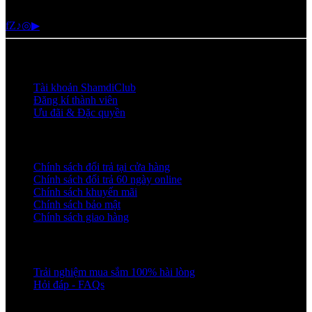
cskh@shamdi.com
f
Z
♪
◎
▶
SHAMDICLUB
Tài khoản ShamdiClub
Đăng kí thành viên
Ưu đãi & Đặc quyền
CHÍNH SÁCH
Chính sách đổi trả tại cửa hàng
Chính sách đổi trả 60 ngày online
Chính sách khuyến mãi
Chính sách bảo mật
Chính sách giao hàng
CHĂM SÓC KHÁCH HÀNG
Trải nghiệm mua sắm 100% hài lòng
Hỏi đáp - FAQs
KIẾN THỨC MẶC ĐẸP