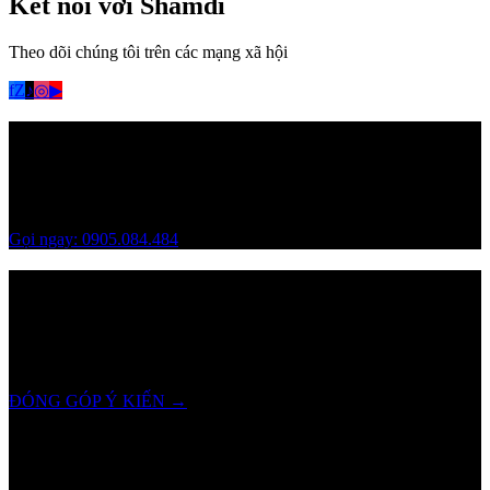
Kết nối với
Shamdi
Theo dõi chúng tôi trên các mạng xã hội
f
Z
♪
◎
▶
Bạn cần hỗ trợ thêm?
Đội ngũ
Shamdi
luôn sẵn sàng hỗ trợ bạn 8:00 - 22:00 tất cả các
ngày
Gọi ngay: 0905.084.484
SHAMDI
lắng nghe bạn!
Chúng tôi luôn trân trọng và mong đợi nhận được mọi ý kiến đóng
góp từ khách hàng để có thể nâng cấp trải nghiệm dịch vụ và sản
phẩm tốt hơn nữa.
ĐÓNG GÓP Ý KIẾN
→
Hotline