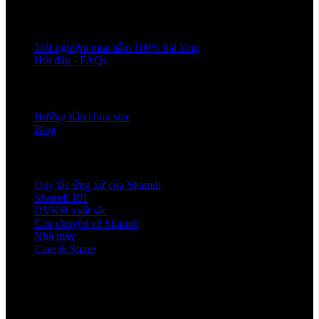
CHĂM SÓC KHÁCH HÀNG
Trải nghiệm mua sắm 100% hài lòng
Hỏi đáp - FAQs
KIẾN THỨC MẶC ĐẸP
Hướng dẫn chọn size
Blog
VỀ SHAMDI
Quy tắc ứng xử của Shamdi
Shamdi 101
DVKH xuất sắc
Câu chuyện về Shamdi
Nhà máy
Care & Share
ĐỊA CHỈ LIÊN HỆ
Shamdi Nha Trang