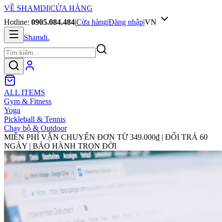
VỀ SHAMDI
|
CỬA HÀNG
Hotline:
0905.084.484
|
Cửa hàng
|
Đăng nhập
|
VN
Shamdi
.
ALL ITEMS
Gym & Fitness
Yoga
Pickleball & Tennis
Chạy bộ & Outdoor
MIỄN PHÍ VẬN CHUYỂN ĐƠN TỪ
349.000₫
| ĐỔI TRẢ 60
NGÀY | BẢO HÀNH TRỌN ĐỜI