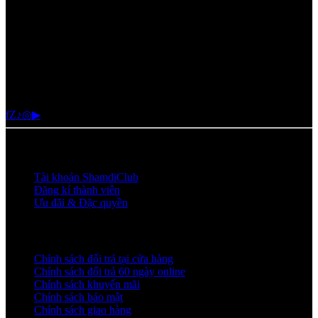
0905.084.484
Email
cskh@shamdi.com
f
Z
♪
◎
▶
SHAMDICLUB
Tài khoản ShamdiClub
Đăng kí thành viên
Ưu đãi & Đặc quyền
CHÍNH SÁCH
Chính sách đổi trả tại cửa hàng
Chính sách đổi trả 60 ngày online
Chính sách khuyến mãi
Chính sách bảo mật
Chính sách giao hàng